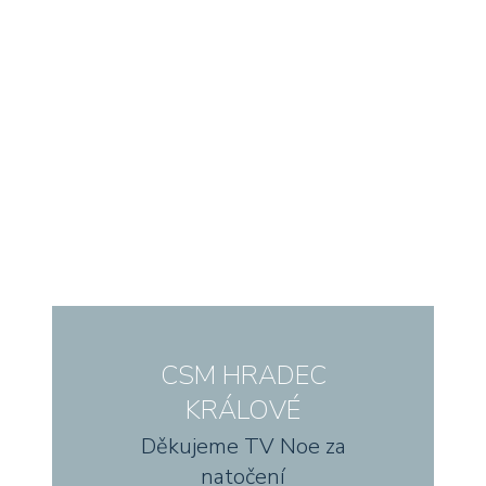
CSM HRADEC
KRÁLOVÉ
Děkujeme TV Noe za
natočení