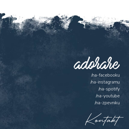
/na-facebooku
/na-instagramu
/na-spotify
/na-youtube
/na-zpevniku
Kontakt