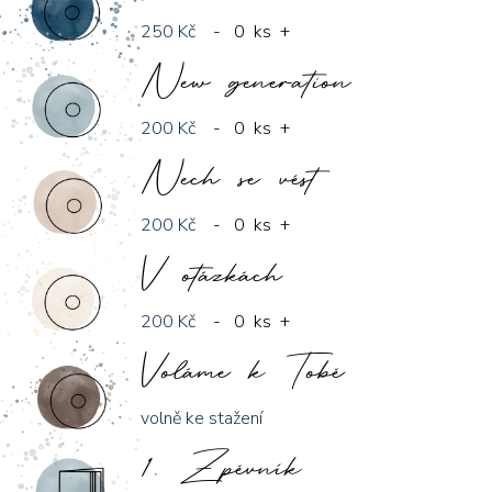
250 Kč
-
0
ks
+
New generation
200 Kč
-
0
ks
+
Nech se vést
200 Kč
-
0
ks
+
V otázkách
200 Kč
-
0
ks
+
Voláme k Tobě
volně ke stažení
1. Zpěvník