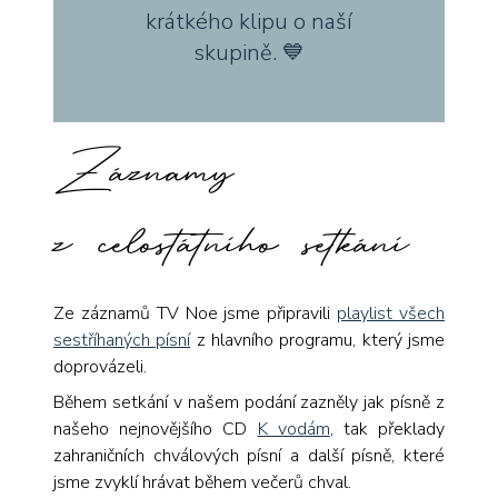
krátkého klipu o naší
skupině. 💙
Záznamy
z celostátního setkání
Ze záznamů TV Noe jsme připravili
playlist všech
sestříhaných písní
z hlavního programu, který jsme
doprovázeli.
Během setkání v našem podání zazněly jak písně z
našeho nejnovějšího CD
K vodám
, tak překlady
zahraničních chválových písní a další písně, které
jsme zvyklí hrávat během večerů chval.