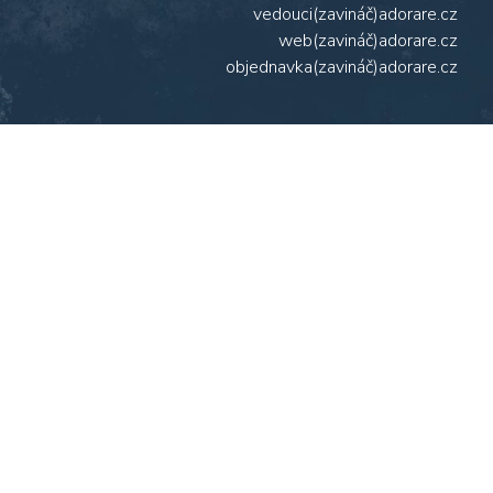
vedouci(zavináč)adorare.cz
web(zavináč)adorare.cz
objednavka(zavináč)adorare.cz