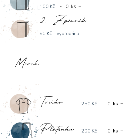
100 Kč
-
0
ks
+
2. Zpěvník
50 Kč
vyprodáno
Merch
Tričko
250 Kč
-
0
ks
+
Plátěnka
200 Kč
-
0
ks
+