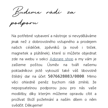
Budeme rádi za
podporu
Na potřebné vybavení a nástroje si nevyděláváme
jinak než z dobrovolného vstupného a prodejem
našich cédéček, zpěvníků (a nově i triček,
magnetek a plátěnek), které si můžete objednat
zde na webu v sekci
Adorare shop
a my vám je
zašleme poštou. Úsměv na tváři našemu
pokladníkovi jistě vykouzlí také váš libovolně
štědrý dar na účet
. Mimo
5076628083/0800
věci ohledně peněz bychom rádi zmínili, že
nepopsatelnou podporou jsou pro nás vaše
modlitby, díky kterým můžeme opravdu cítit a
prožívat Boží požehnání a naším dílem o něm
svědčit. Děkujeme!