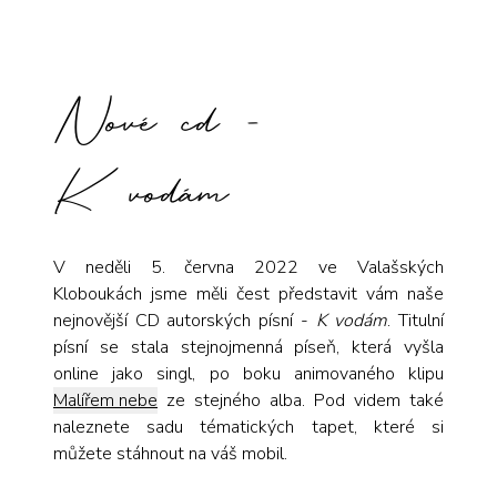
Nové cd -
K vodám
V neděli 5. června 2022 ve Valašských
Kloboukách jsme měli čest představit vám naše
nejnovější CD autorských písní -
K vodám
. Titulní
písní se stala stejnojmenná píseň, která vyšla
online jako singl, po boku animovaného klipu
Malířem nebe
ze stejného alba.
Pod videm
také
naleznete sadu tématických tapet, které si
můžete stáhnout na váš mobil.