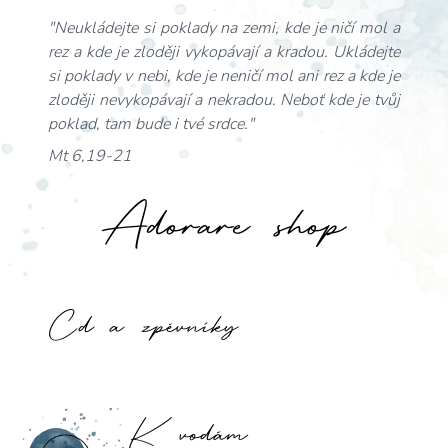
"Neukládejte si poklady na zemi, kde je ničí mol a
rez a kde je zloději vykopávají a kradou. Ukládejte
si poklady v nebi, kde je neničí mol ani rez a kde je
zloději nevykopávají a nekradou. Neboť kde je tvůj
poklad, tam bude i tvé srdce."
Mt 6,19-21
Adorare shop
Cd a zpěvníky
K vodám